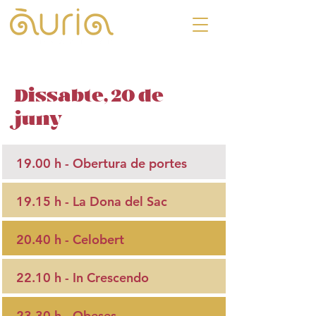
Dissabte, 20 de
juny
19.00 h - Obertura de portes
19.15 h -
La Dona del Sac
20.40 h -
Celobert
22.10 h -
In Crescendo
23.30 h -
Obeses