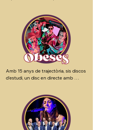
que Judit Neddermann li dóna a la 
nova gira i etapa que comença.

Després de celebrar deu anys de 
carrera i girar internacionalment el 
sisè disc a duet amb Pau Figueres, 
s’obre un nou cicle on la podrem 
veure en solitari o a quartet 
interpretant el repertori de sempre a 
més d’estrenar cançons inèdites que 
Amb 15 anys de trajectòria, sis discos 
encara no formen part de cap àlbum, 
d’estudi, un disc en directe amb 
com la cançó ‘Llibert’, un senzill 
cobla, una òpera rock i centenars de 
dedicat al seu avi que veurà la llum a 
concerts arreu del país, Obeses s’ha 
la primavera.

consolidat com una de les bandes 
més singulars i innovadores de 
Amb una escenografia artística obra 
l’escena catalana. Liderat per Arnau 
del seu germà Enric Neddermann, 
Tordera I, el grup ha construït un 
trobem una posada en escena càlida, 
univers propi on cada cançó esdevé 